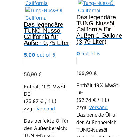
Das legendäre
TUNG-Nussöl
Das legendäre
California für
TUNG-Nussöl
Außen 1 Gallone
California für
(3,79 Liter)
Außen 0,75 Liter
0
out of 5
5.00
out of 5
199,90
€
56,90
€
Enthält 19% MwSt.
Enthält 19% MwSt.
DE
DE
(
52,74
€
/ 1 L)
(
75,87
€
/ 1 L)
zzgl.
Versand
zzgl.
Versand
Das perfekte Öl für
Das perfekte Öl für
den Außenbereich:
den Außenbereich:
TUNG-Nussöl
TUNG-Nussöl