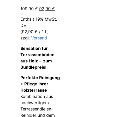
Ursprünglicher
Aktueller
109,90
€
92,90
€
Preis
Preis
Enthält 19% MwSt.
war:
ist:
DE
109,90 €
92,90 €.
(
92,90
€
/ 1 L)
zzgl.
Versand
Sensation für
Terrassenböden
aus Holz – zum
Bundlepreis!
Perfekte Reinigung
+ Pflege Ihrer
Holzterrasse
Kombination aus
hochwertigem
Terrassendielen-
Reiniger und dem