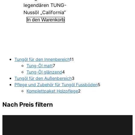
legendären TUNG-
Nussöl „California“
In den Warenkorb
11
Tungöl für den Innenbereich
11
7
Produkte
Tung-Öl matt
7
Produkte
4
Tung-Öl glänzend
4
Produkte
3
Tungöl für den Außenbereich
3
Produkte
5
Pflege und Zubehör für Tungöl Fussböden
5
2
Produkte
Komplettpaket Holzpflege
2
Produkte
Nach Preis filtern